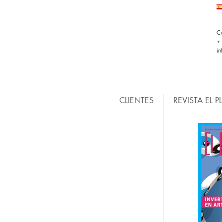
C
+
i
CLIENTES
REVISTA EL 
BARRAS MÓVILES
CO