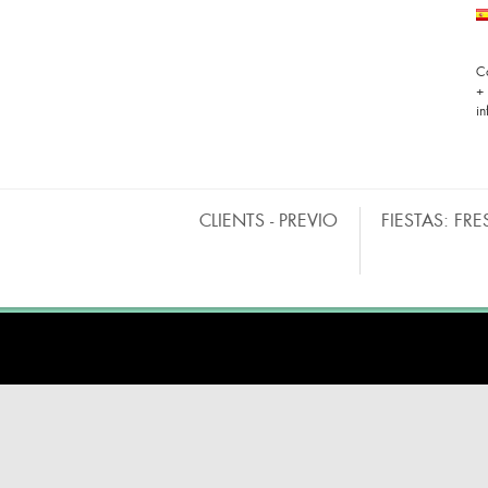
C
+
i
CLIENTS - PREVIO
FIESTAS: FRE
BARRAS MÓVILES
CO