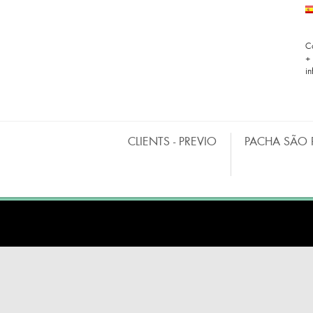
C
+
i
CLIENTS - PREVIO
PACHA SÃO 
BARRAS MÓVILES
CO