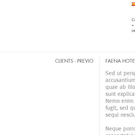
C
+
i
CLIENTS - PREVIO
FAENA HOTE
Sed ut persp
BARRAS MÓVILES
CO
accusantiu
quae ab illo
sunt explic
Nemo enim i
fugit, sed 
sequi nesciu
Neque porro