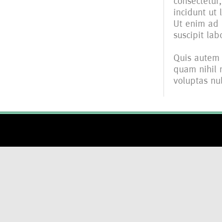
consectetur
incidunt ut
Ut enim ad 
suscipit la
Quis autem 
quam nihil 
voluptas nul