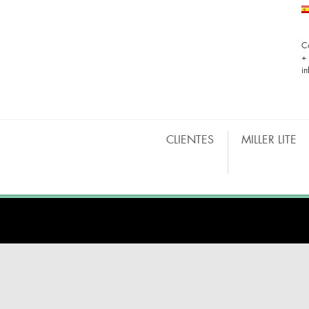
C
+
i
CLIENTES
MILLER LITE
BARRAS MÓVILES
CO