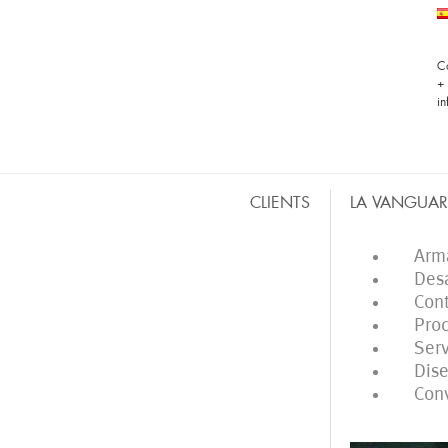
C
+
i
CLIENTS
LA VANGUAR
BARRAS MÓVILES
CO
Armado
Desarr
Contac
Produc
Servic
Diseño 
Convoc