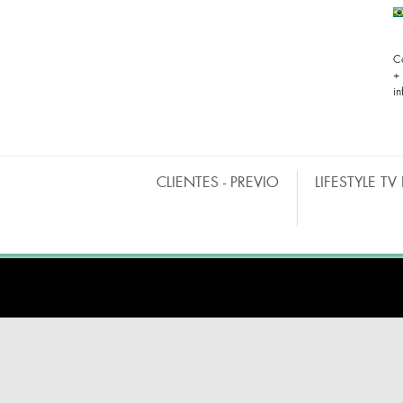
C
+
i
CLIENTES - PREVIO
LIFESTYLE TV
BARRAS MÓVILES
CO