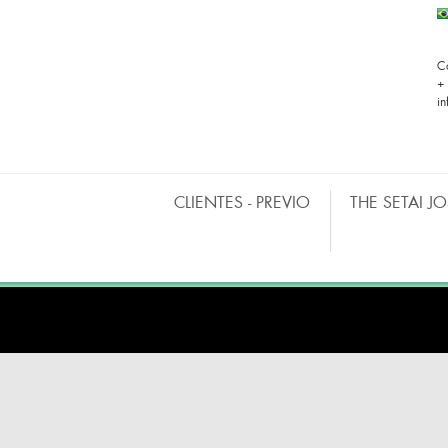
C
+
i
CLIENTES - PREVIO
THE SETAI J
BARRAS MÓVILES
CO