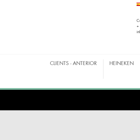
C
+
i
CLIENTS - ANTERIOR
HEINEKEN
BARRAS MÓVILES
CO