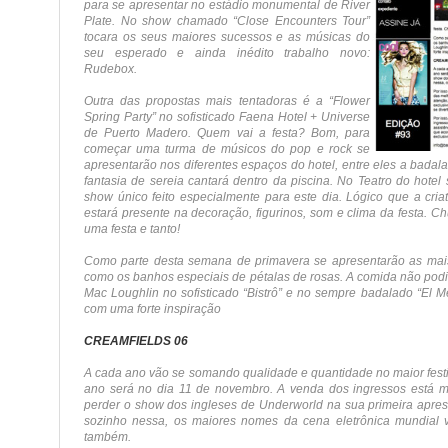
para se apresentar no estádio monumental de River
Plate. No show chamado “Close Encounters Tour”
tocara os seus maiores sucessos e as músicas do
seu esperado e ainda inédito trabalho novo:
Rudebox.
Outra das propostas mais tentadoras é a “Flower
Spring Party” no sofisticado Faena Hotel + Universe
de Puerto Madero. Quem vai a festa? Bom, para
começar uma turma de músicos do pop e rock se
apresentarão nos diferentes espaços do hotel, entre eles a bada
fantasia de sereia cantará dentro da piscina. No Teatro do hot
show único feito especialmente para este dia. Lógico que a cria
estará presente na decoração, figurinos, som e clima da festa. Ch
uma festa e tanto!
Como parte desta semana de primavera se apresentarão as mais
como os banhos especiais de pétalas de rosas. A comida não podia 
Mac Loughlin no sofisticado “Bistrô” e no sempre badalado “El 
com uma forte inspiração
CREAMFIELDS 06
A cada ano vão se somando qualidade e quantidade no maior festiv
ano será no dia 11 de novembro. A venda dos ingressos está 
perder o show dos ingleses de Underworld na sua primeira aprese
sozinho nessa, os maiores nomes da cena eletrônica mundial 
também.