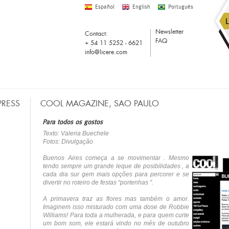
Español
English
Portugués
Newsletter
Contact:
FAQ
+ 54 11 5252 - 6621
info@licere.com
PRESS
COOL MAGAZINE, SAO PAULO
Para todos os gostos
COMPRAS
Texto: Valeria Buechele
Fotos: Divulgação
Buenos Aires começa a se movimentar . Mesmo
tendo sempre um grande leque de posibilidades , a
cada dia sur gem mais opções para percorer e se
divertir no roteiro de festas “portenhas ”.
A primavera traz as flores mas também o amor.
Imaginem isso misturado com uma dose de Robbie
Williams! Para toda a mulherada, e para quem curte
um bom som, ele estará vindo no mês de outubro