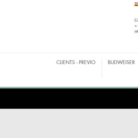
C
+
i
CLIENTS - PREVIO
BUDWEISER
BARRAS MÓVILES
CO